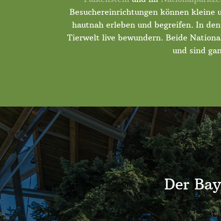
Besuchereinrichtungen können kleine u
hautnah erleben und begreifen. In den
Tierwelt live bewundern. Beide Nationa
und sind gan
Der Bay