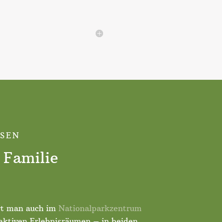
USEN
 Familie
hrt man auch im
Nationalparkzentrum
raktiven Erlebnisräumen – in beiden