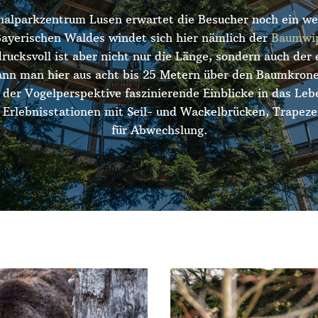
nalparkzentrum Lusen erwartet die Besucher noch ein wei
ayerischen Waldes windet sich hier nämlich der
Baumwip
ndrucksvoll ist aber nicht nur die Länge, sondern auch der
ann man hier aus acht bis 25 Metern über den Baumkronen
der Vogelperspektive faszinierende Einblicke in das Leb
Erlebnisstationen mit Seil- und Wackelbrücken, Trapeze
für Abwechslung.