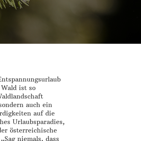
 Entspannungsurlaub
 Wald ist so
Waldlandschaft
 sondern auch ein
digkeiten auf die
ches Urlaubsparadies,
er österreichische
: „Sag niemals, dass