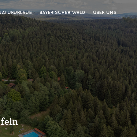
NATURURLAUB
BAYERISCHER WALD
ÜBER UNS
feln