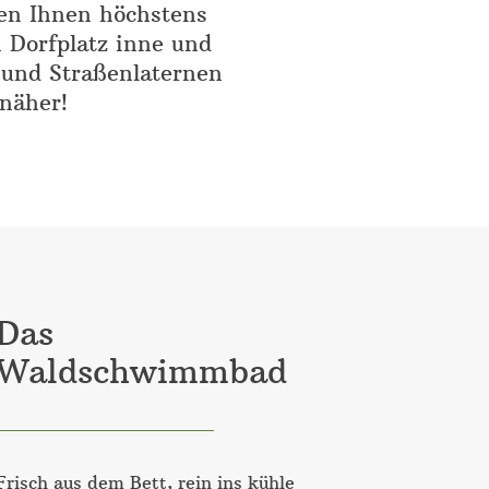
en Ihnen höchstens
 Dorfplatz inne und
 und Straßenlaternen
näher!
Das
Waldschwimmbad
Frisch aus dem Bett, rein ins kühle