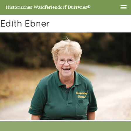
Historisches Waldferiendorf Dürrwies®
Edith Ebner
Skip
to
content